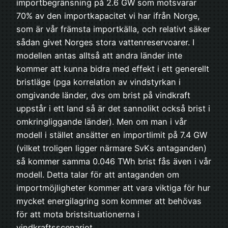
importbegränsning på 2.6 GW som motsvarar
70% av den importkapacitet vi har ifrån Norge,
som är vår främsta importkälla, och relativt säker
sådan givet Norges stora vattenreservoarer. I
modellen antas alltså att andra länder inte
kommer att kunna bidra med effekt i ett generellt
bristläge (pga korrelation av vindstyrkan i
omgivande länder, dvs om brist på vindkraft
uppstår i ett land så är det sannolikt också brist i
omkringliggande länder). Men om man i vår
modell i stället ansätter en importlimit på 7.4 GW
(vilket troligen ligger närmare SvKs antaganden)
så kommer samma 0.046 TWh brist fås även i vår
modell. Detta talar för att antaganden om
importmöjligheter kommer att vara viktiga för hur
mycket energilagring som kommer att behövas
för att mota bristsituationerna i
vindkraftsscenariot.