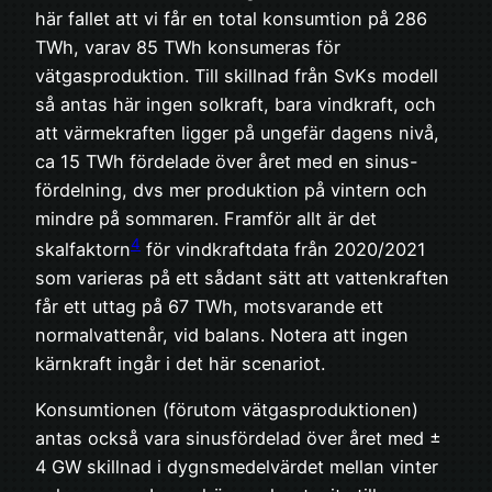
här fallet att vi får en total konsumtion på 286
TWh, varav 85 TWh konsumeras för
vätgasproduktion. Till skillnad från SvKs modell
så antas här ingen solkraft, bara vindkraft, och
att värmekraften ligger på ungefär dagens nivå,
ca 15 TWh fördelade över året med en sinus-
fördelning, dvs mer produktion på vintern och
mindre på sommaren. Framför allt är det
4
skalfaktorn
för vindkraftdata från 2020/2021
som varieras på ett sådant sätt att vattenkraften
får ett uttag på 67 TWh, motsvarande ett
normalvattenår, vid balans. Notera att ingen
kärnkraft ingår i det här scenariot.
Konsumtionen (förutom vätgasproduktionen)
antas också vara sinusfördelad över året med ±
4 GW skillnad i dygnsmedelvärdet mellan vinter