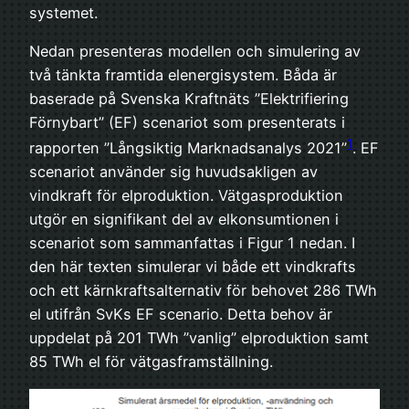
systemet.
Nedan presenteras modellen och simulering av
två tänkta framtida elenergisystem. Båda är
baserade på Svenska Kraftnäts ”Elektrifiering
Förnybart” (EF) scenariot som presenterats i
1
rapporten ”Långsiktig Marknadsanalys 2021”
. EF
scenariot använder sig huvudsakligen av
vindkraft för elproduktion. Vätgasproduktion
utgör en signifikant del av elkonsumtionen i
scenariot som sammanfattas i Figur 1 nedan. I
den här texten simulerar vi både ett vindkrafts
och ett kärnkraftsalternativ för behovet 286 TWh
el utifrån SvKs EF scenario. Detta behov är
uppdelat på 201 TWh ”vanlig” elproduktion samt
85 TWh el för vätgasframställning.