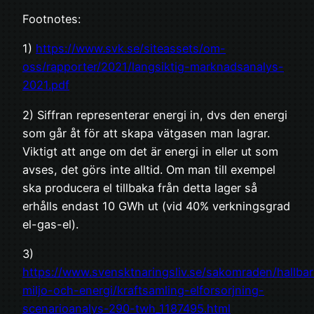
Footnotes:
1)
https://www.svk.se/siteassets/om-
oss/rapporter/2021/langsiktig-marknadsanalys-
2021.pdf
2) Siffran representerar energi in, dvs den energi
som går åt för att skapa vätgasen man lagrar.
Viktigt att ange om det är energi in eller ut som
avses, det görs inte alltid. Om man till exempel
ska producera el tillbaka från detta lager så
erhålls endast 10 GWh ut (vid 40% verkningsgrad
el-gas-el).
3)
https://www.svensktnaringsliv.se/sakomraden/hallbar
miljo-och-energi/kraftsamling-elforsorjning-
scenarioanalys-290-twh_1187495.html