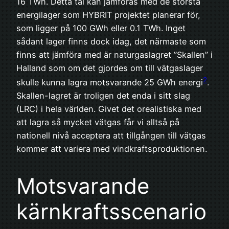
16 TWh. Detta tal kan jämföras med de största
energilager som HYBRIT projektet planerar för,
som ligger på 100 GWh eller 0.1 TWh. Inget
sådant lager finns dock idag, det närmaste som
finns att jämföra med är naturgaslagret ”Skallen” i
Halland som om det gjordes om till vätgaslager
2
skulle kunna lagra motsvarande 25 GWh energi
.
Skallen-lagret är troligen det enda i sitt slag
(LRC) i hela världen. Givet det orealistiska med
att lagra så mycket vätgas får vi alltså på
nationell nivå acceptera att tillgången till vätgas
kommer att variera med vindkraftsproduktionen.
Motsvarande
kärnkraftsscenario