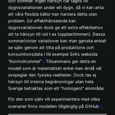
och sommar. Ingen hänsyn har tagits till
dygnsvariationen under ett dygn, då vi kan anta
att våra flexibla källor kan hantera detta utan
problem. (Ur effekthänseende kan
dygnsvariationen dock ge ett extra effektbehov
att ta hänsyn till vid t ex topplasttimmen). Dessa
sommar/vinter variationer kan man ganska enkelt
se själv genom att titta på produktions och
konsumtionsdata i till exempel SvKs websida
5
”Kontrollrummet”
. Tillsammans ger detta en
modell som är matematiskt enkel men ändå väl
avspeglar den fysiska realiteten. Dock tas ej
hänsyn till interna begränsningar utan hela
Sverige betraktas som ett ”homogent” elområde.
För den som själv vill experimentera med olika
6
scenarier finns modellen tillgänglig på GitHub
.