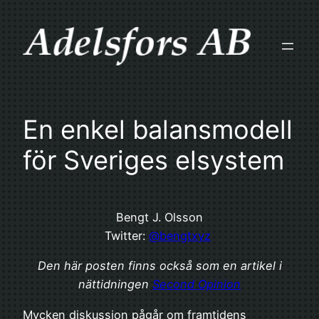
Skip
to
content
En enkel balansmodell
för Sveriges elsystem
Bengt J. Olsson
Twitter:
@bengtxyz
Den här posten finns också som en artikel i
nättidningen
Second Opinion
Mycken diskussion pågår om framtidens