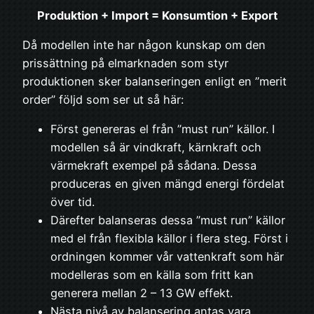
Produktion + Import = Konsumtion + Export
Då modellen inte har någon kunskap om den
prissättning på elmarknaden som styr
produktionen sker balanseringen enligt en ”merit
order” följd som ser ut så här:
Först genereras el från ”must run” källor. I
modellen så är vindkraft, kärnkraft och
värmekraft exempel på sådana. Dessa
produceras en given mängd energi fördelat
över tid.
Därefter balanseras dessa ”must run” källor
med el från flexibla källor i flera steg. Först i
ordningen kommer vår vattenkraft som här
modelleras som en källa som fritt kan
generera mellan 2 – 13 GW effekt.
Nästa nivå av balansering antas vara