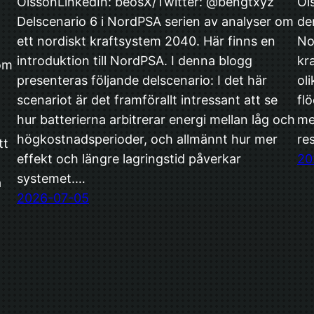
OlssonLinkedIn: beosX/Twitter: @bengtxyz
Ol
Delscenario 6 i NordPSA serien av analyser om
de
ett nordiskt kraftsystem 2040. Här finns en
No
introduktion till NordPSA. I denna blogg
kr
 om
presenteras följande delscenario: I det här
ol
scenariot är det framförallt intressant att se
fl
hur batterierna arbitrerar energi mellan låg och
me
högkostnadsperioder, och allmännt hur mer
re
tt
effekt och längre lagringstid påverkar
20
systemet.…
a
2026-07-05