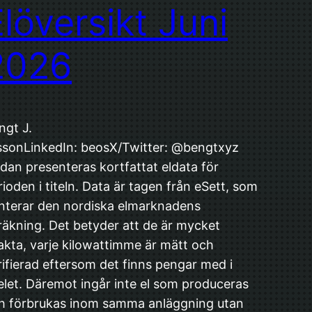
löversikt Juni
2026
ngt J.
ssonLinkedIn: beosX/Twitter: @bengtxyz
dan presenteras kortfattat eldata för
rioden i titeln. Data är tagen från eSett, som
nterar den nordiska elmarknadens
räkning. Det betyder att de är mycket
akta, varje kilowattimme är mätt och
rifierad eftersom det finns pengar med i
elet. Däremot ingår inte el som produceras
h förbrukas inom samma anläggning utan