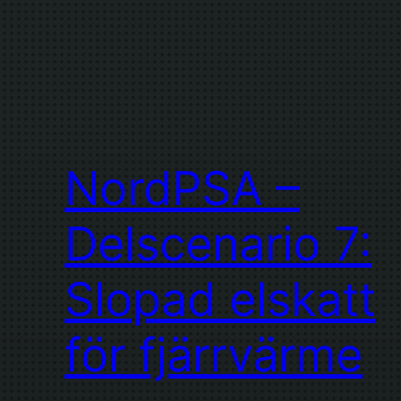
NordPSA –
Delscenario 7:
Slopad elskatt
för fjärrvärme