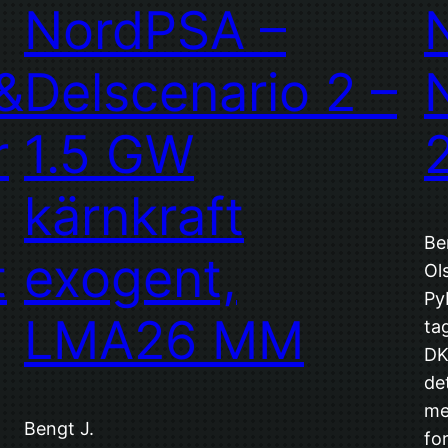
NordPSA –
&
Delscenario 2 –
r
1.5 GW
kärnkraft
Be
t
exogent,
Ol
Py
LMA26 MM
ta
DK
de
me
Bengt J.
fo