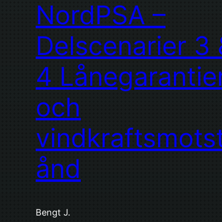
NordPSA –
Delscenarier 3 
4 Lånegarantie
och
vindkraftsmots
ånd
Bengt J.