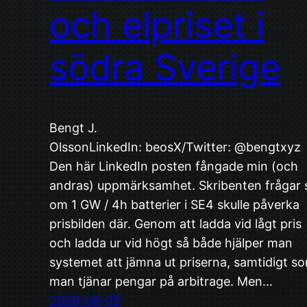
och elpriset i
södra Sverige
Bengt J.
OlssonLinkedIn: beosX/Twitter: @bengtxyz
Den här LinkedIn posten fångade min (och
andras) uppmärksamhet. Skribenten frågar 
om 1 GW / 4h batterier i SE4 skulle påverka
prisbilden där. Genom att ladda vid lågt pris
och ladda ur vid högt så både hjälper man
systemet att jämna ut priserna, samtidigt s
man tjänar pengar på arbitrage. Men…
2026-06-05