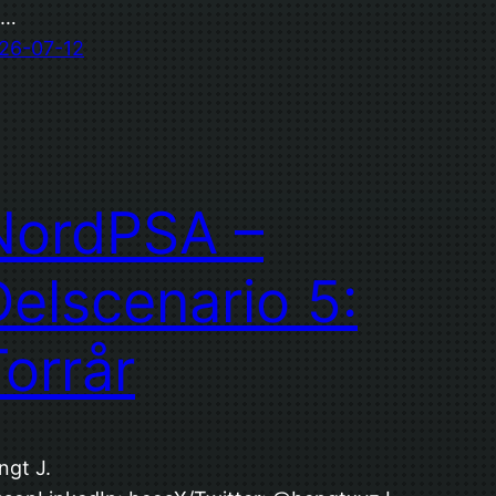
t…
26-07-12
NordPSA –
Delscenario 5:
Torrår
ngt J.