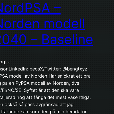
NordPSA –
Norden modell
2040 – Baseline
ngt J.
ssonLinkedIn: beosX/Twitter: @bengtxyz
PSA modell av Norden Har snickrat ett bra
g på en PyPSA modell av Norden, dvs
/FI/NO/SE. Syftet är att den ska vara
taljerad nog att fånga det mest väsentliga,
n också så pass avgränsad att jag
rtfarande kan köra den på min hemdator