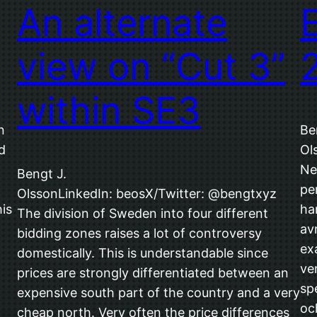
An alternate
E
view on “Cut 3”
within SE3
n
Be
d
Ol
Ne
Bengt J.
pe
OlssonLinkedIn: beosX/Twitter: @bengtxyz
is
ha
The division of Sweden into four different
av
bidding zones raises a lot of controversy
ex
domestically. This is understandable since
ve
prices are strongly differentiated between an
sp
expensive south part of the country and a very
oc
cheap north. Very often the price differences