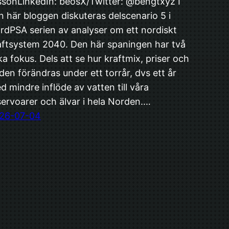
ssonLinkedIn: beosX/Twitter: @bengtxyz I
n här bloggen diskuteras delscenario 5 i
rdPSA serien av analyser om ett nordiskt
aftsystem 2040. Den här spaningen har två
ika fokus. Dels att se hur kraftmix, priser och
öden förändras under ett torrår, dvs ett år
d mindre inflöde av vatten till våra
servoarer och älvar i hela Norden.…
26-07-04