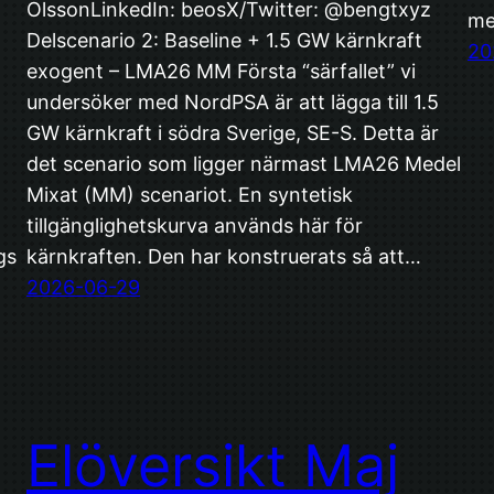
I
OlssonLinkedIn: beosX/Twitter: @bengtxyz
me
Delscenario 2: Baseline + 1.5 GW kärnkraft
20
exogent – LMA26 MM Första “särfallet” vi
undersöker med NordPSA är att lägga till 1.5
GW kärnkraft i södra Sverige, SE-S. Detta är
det scenario som ligger närmast LMA26 Medel
Mixat (MM) scenariot. En syntetisk
tillgänglighetskurva används här för
gs
kärnkraften. Den har konstruerats så att…
2026-06-29
Elöversikt Maj