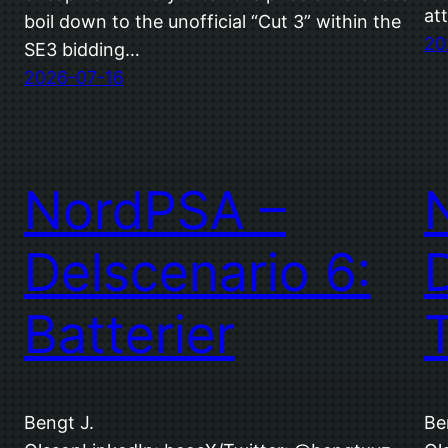
at
boil down to the unofficial “Cut 3” within the
20
SE3 bidding…
2026-07-16
NordPSA –
Delscenario 6:
Batterier
Bengt J.
Be