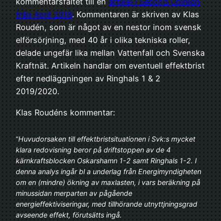
kommentarsfältet till en
artikel i Second Opinion
från April 2018
. Kommentaren är skriven av Klas
Roudén, som är något av en nestor inom svensk
elförsörjning, med 40 år i olika tekniska roller,
delade ungefär lika mellan Vattenfall och Svenska
Kraftnät. Artikeln handlar om eventuell effektbrist
efter nedläggningen av Ringhals 1 & 2
2019/2020.
Klas Roudéns kommentar:
“
Huvudorsaken till effektbristsituationen i Svk:s mycket
klara redovisning beror på driftstoppen av de 4
kärnkraftsblocken Oskarshamn 1-2 samt Ringhals 1-2. I
denna analys ingår bl a underlag från Energimyndigheten
om en (mindre) ökning av maxlasten, i vars beräkning på
minussidan merparten av pågående
energieffektiviseringar, med tillhörande utnyttjningsgrad
avseende effekt, förutsätts ingå.