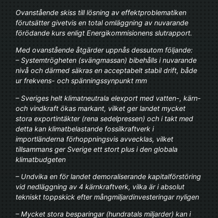
Ovanstående skiss till lösning av effektproblematiken
förutsätter givetvis en total omläggning av nuvarande
förödande kurs enligt Energikommisionens slutrapport.
Med ovanstående åtgärder uppnås dessutom följande:
– Systemtrögheten (svängmassan) bibehålls i nuvarande
nivå och därmed säkras en acceptabelt stabil drift, både
ur frekvens- och spänningssynpunkt mm
– Sveriges helt klimatneutrala elexport med vatten-, kärn-
och vindkraft ökas markant, vilket ger landet mycket
stora exportintäkter (rena sedelpressen) och i takt med
detta kan klimatbelastande fossilkraftverk i
importländerna förhoppningsvis avvecklas, vilket
tillsammans ger Sverige ett stort plus i den globala
klimatbudgeten
– Undvika en för landet demoraliserande kapitalförstöring
vid nedläggning av 4 kärnkraftverk, vilka är i absolut
tekniskt toppskick efter mångmiljardinvesteringar nyligen
– Mycket stora besparingar (hundratals miljarder) kan i