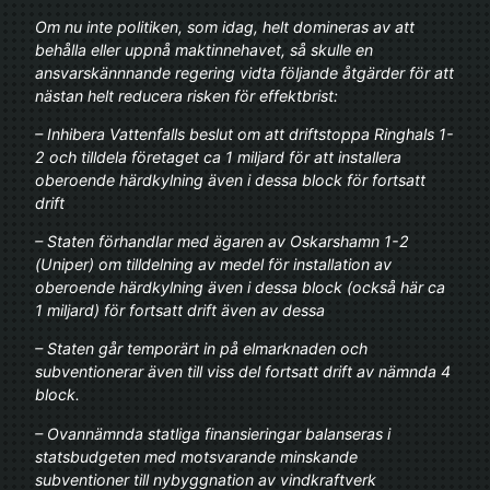
Om nu inte politiken, som idag, helt domineras av att
behålla eller uppnå maktinnehavet, så skulle en
ansvarskännnande regering vidta följande åtgärder för att
nästan helt reducera risken för effektbrist:
– Inhibera Vattenfalls beslut om att driftstoppa Ringhals 1-
2 och tilldela företaget ca 1 miljard för att installera
oberoende härdkylning även i dessa block för fortsatt
drift
– Staten förhandlar med ägaren av Oskarshamn 1-2
(Uniper) om tilldelning av medel för installation av
oberoende härdkylning även i dessa block (också här ca
1 miljard) för fortsatt drift även av dessa
– Staten går temporärt in på elmarknaden och
subventionerar även till viss del fortsatt drift av nämnda 4
block.
– Ovannämnda statliga finansieringar balanseras i
statsbudgeten med motsvarande minskande
subventioner till nybyggnation av vindkraftverk