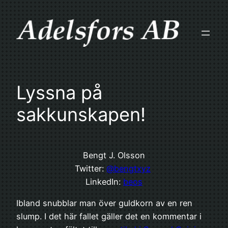
Skip
to
content
Lyssna på
sakkunskapen!
Bengt J. Olsson
Twitter:
@bengtxyz
LinkedIn:
beos
Ibland snubblar man över guldkorn av en ren
slump. I det här fallet gäller det en kommentar i