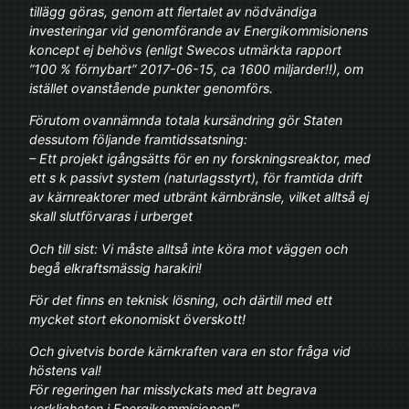
tillägg göras, genom att flertalet av nödvändiga
investeringar vid genomförande av Energikommisionens
koncept ej behövs (enligt Swecos utmärkta rapport
”100 % förnybart” 2017-06-15, ca 1600 miljarder!!), om
istället ovanstående punkter genomförs.
Förutom ovannämnda totala kursändring gör Staten
dessutom följande framtidssatsning:
– Ett projekt igångsätts för en ny forskningsreaktor, med
ett s k passivt system (naturlagsstyrt), för framtida drift
av kärnreaktorer med utbränt kärnbränsle, vilket alltså ej
skall slutförvaras i urberget
Och till sist: Vi måste alltså inte köra mot väggen och
begå elkraftsmässig harakiri!
För det finns en teknisk lösning, och därtill med ett
mycket stort ekonomiskt överskott!
Och givetvis borde kärnkraften vara en stor fråga vid
höstens val!
För regeringen har misslyckats med att begrava
verkligheten i Energikommisionen!
“