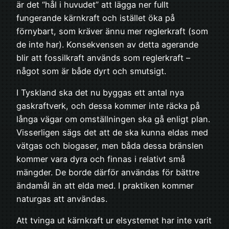
är det “hål i huvudet” att lägga ner fullt
fungerande kärnkraft och istället öka på
förnybart, som kräver ännu mer reglerkraft (som
de inte har). Konsekvensen av detta agerande
blir att fossilkraft används som reglerkraft –
något som är både dyrt och smutsigt.
I Tyskland ska det nu byggas ett antal nya
gaskraftverk, och dessa kommer inte räcka på
långa vägar om omställningen ska gå enligt plan.
Visserligen sägs det att de ska kunna eldas med
vätgas och biogaser, men båda dessa bränslen
kommer vara dyra och finnas i relativt små
mängder. De borde därför användas för bättre
ändamål än att elda med. I praktiken kommer
naturgas att användas.
Att tvinga ut kärnkraft ur elsystemet har inte varit