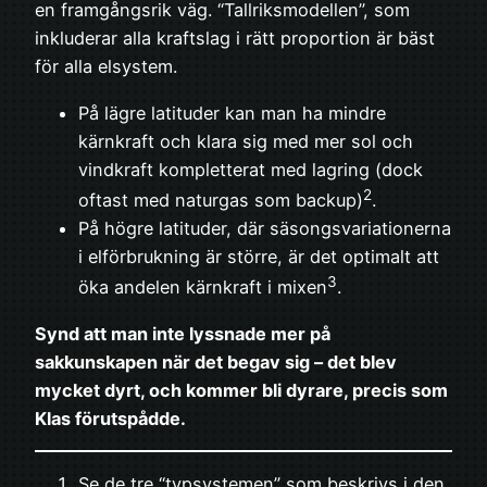
en framgångsrik väg. “Tallriksmodellen”, som
inkluderar alla kraftslag i rätt proportion är bäst
för alla elsystem.
På lägre latituder kan man ha mindre
kärnkraft och klara sig med mer sol och
vindkraft kompletterat med lagring (dock
2
oftast med naturgas som backup)
.
På högre latituder, där säsongsvariationerna
i elförbrukning är större, är det optimalt att
3
öka andelen kärnkraft i mixen
.
Synd att man inte lyssnade mer på
sakkunskapen när det begav sig – det blev
mycket dyrt, och kommer bli dyrare, precis som
Klas förutspådde.
Se de tre “typsystemen” som beskrivs i den