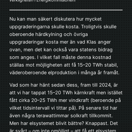
Nu kan man säkert diskutera hur mycket
uppgraderingarna skulle kosta. Troligtvis skulle
oberoende härdkylning och övriga
uppgraderingar kosta mer än vad Klas anger
ovan, men det kan också vara statens bidrag
som anges. I vilket fall måste denna kostnad
ställas mot möjligheten att få 15–20 TWh stabil,
väderoberoende elproduktion i många år framåt.
Vad som har hänt sedan dess, fram till 2024, är
att vi har tappat 15–20 TWh kärnkraft men istället
fått cirka 20–25 TWh mer vindkraft (beroende på
vilket tidsintervall vi tittar på). På senare tid har
även några terawattimmar solkraft tillkommit.
Men har elsystemet blivit bättre? Knappast. Det
är svårt – om inte omöjligt – att få ett elsystem