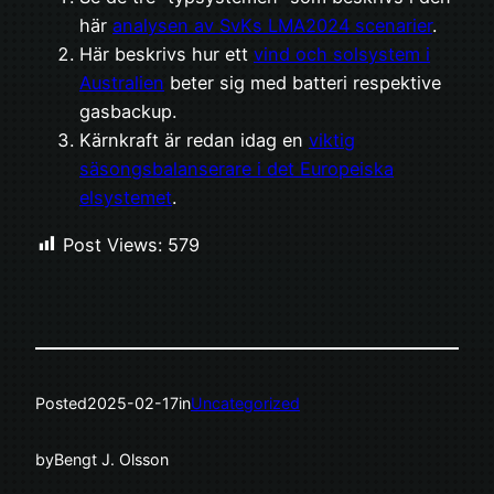
här
analysen av SvKs LMA2024 scenarier
.
Här beskrivs hur ett
vind och solsystem i
Australien
beter sig med batteri respektive
gasbackup.
Kärnkraft är redan idag en
viktig
säsongsbalanserare i det Europeiska
elsystemet
.
Post Views:
579
Posted
2025-02-17
in
Uncategorized
by
Bengt J. Olsson