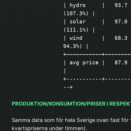
| hydro     |   93.7 
(107.3%) |
| solar     |   97.0 
(111.1%) |
| wind      |   68.3 
94.3%) |
+~~~~~~~~~~~+~~~~~~~~
| avg price |   87.9   
|
+-----------+--------
--+
PRODUKTION/KONSUMTION/PRISER I RESPEK
Samma data som för hela Sverige ovan fast för 
kvartspriserna under timmen).