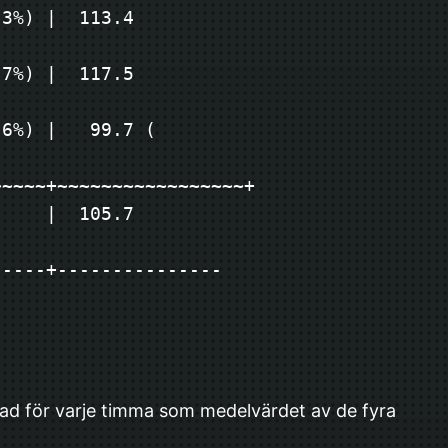
3%) |  113.4 
7%) |  117.5 
6%) |   99.7 ( 
~~~~~+~~~~~~~~~~~~~~~~~+
05.7          
-----+---------------
nad för varje timma som medelvärdet av de fyra