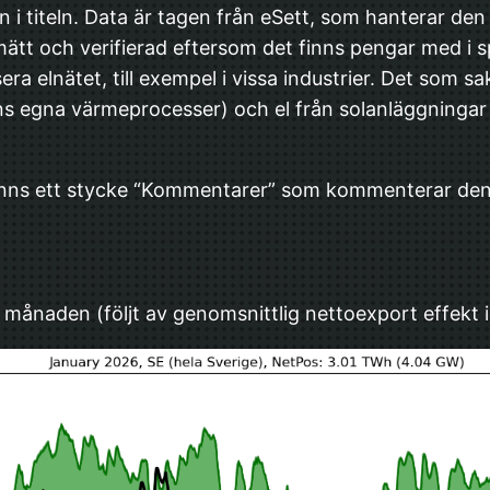
n i titeln. Data är tagen från eSett, som hanterar d
mätt och verifierad eftersom det finns pengar med i 
a elnätet, till exempel i vissa industrier. Det som s
ins egna värmeprocesser) och el från solanläggningar “
 finns ett stycke “Kommentarer” som kommenterar den
månaden (följt av genomsnittlig nettoexport effekt 