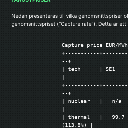
Nedan presenteras till vilka genomsnittspriser oli
genomsnittspriset (“Capture rate”). Detta är ett
Capture price EUR/MWh
+-----------+--------
--+
| tech      | SE1       
|
+-----------+--------
--+
| nuclear   |   n/a     
|
| thermal   |   99.7 
(113.8%) |