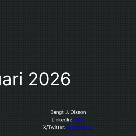
uari 2026
Bengt J. Olsson
LinkedIn:
beos
X/Twitter:
@bengtxyz