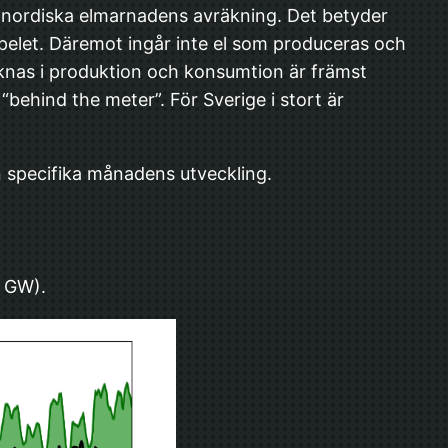
en nordiska elmarnadens avräkning. Det betyder
spelet. Däremot ingår inte el som produceras och
aknas i produktion och konsumtion är främst
behind the meter”. För Sverige i stort är
 specifika månadens utveckling.
i GW).