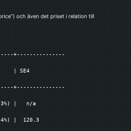
ice”) och även det priset i relation till
-----+---------------
           
-----+---------------
/a           
4%) |  120.3 