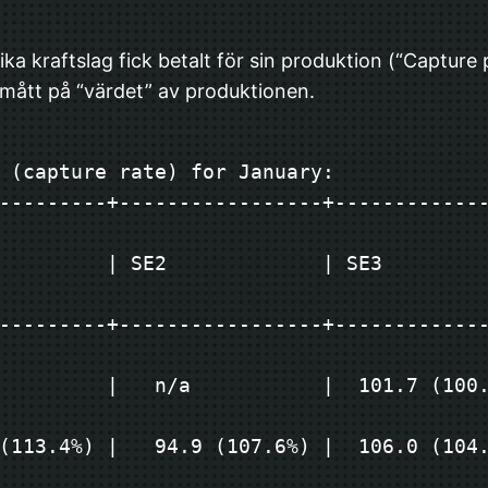
ka kraftslag fick betalt för sin produktion (“Capture pr
 mått på “värdet” av produktionen.
 (capture rate) for January:
---------+-----------------+------------
      | SE2             | SE3             | SE4  
---------+-----------------+------------
      |   n/a           |  101.7 (100.3%) |   n
(113.4%) |   94.9 (107.6%) |  106.0 (104.