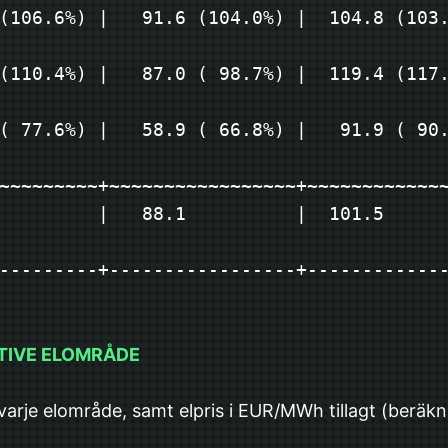
(106.6%) |   91.6 (104.0%) |  104.8 (103.
(110.4%) |   87.0 ( 98.7%) |  119.4 (117.
( 77.6%) |   58.9 ( 66.8%) |   91.9 ( 90.
~~~~~~~~~+~~~~~~~~~~~~~~~~~+~~~~~~~~~~~~
       |   88.1          |  101.5          |  1
---------+-----------------+------------
TIVE ELOMRÅDE
varje elområde, samt elpris i EUR/MWh tillagt (beräk