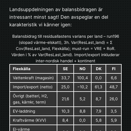
Landsuppdelningen av balansbidragen är
intressant minst sagt! Den avspeglar en del
karakteristik vi känner igen:
Balansbidrag till residuallastens varians per land – run196
(slopad värme-elskatt), 3h. Var(ResLast_land) = Σ
Cov(ResLast_land, Flexkälla); must-run = VRE + RoR.
Värden i % av Var(ResLast_land). Import/export inkluderar
inter-nordisk handel + kontinent
Flexkälla
SE
NO
DK
FI
Vattenkraft (magasin)
33,7
100,4
0,0
6,6
Import/export (netto)
25,0
−10,2
61,3
48,7
Övrigt (batteri, H2,
21,6
5,2
8,7
26,0
gas, kärnkr, term)
EV-laddning
10,3
8,8
7,9
3,5
Kraftvärme (KVV)
8,4
0,0
5,8
5,9
El-värme