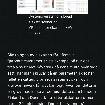
Systemöversyn för slopad
elskatt-scenariot.
VP/elpannor ökar och KVV
minskar.
Sänkningen av elskatten för värme-el i
fjärrvärmesystemet är ett exempel på hur det
totala systemet påverkas på kanske lite oväntade
sätt, när man skruvar på en parameter, i det här
fallet elskatten. Elpriset i systemet ökar, och
kraftvärmeverk får det kämpigt. Även om detta är
en grov modell, så är det just detta som händer i
Finland och Danmark nu, efter elskattereformer
under 20-talet. I båda länder har värme från