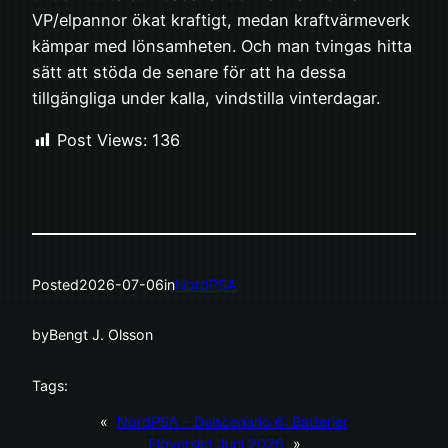
VP/elpannor ökat kraftigt, medan kraftvärmeverk
kämpar med lönsamheten. Och man tvingas hitta
sätt att stöda de senare för att ha dessa
tillgängliga under kalla, vindstilla vinterdagar.
Post Views:
136
Posted
2026-07-06
in
NordPSA
by
Bengt J. Olsson
Tags:
«
NordPSA – Delscenario 6: Batterier
Elöversikt Juni 2026
»