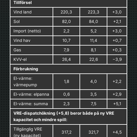
Tillförsel
Vind land
220,3
223,3
+3,0
Sol
82,0
84,0
+2,1
Import (netto)
2,2
5,2
+3,0
Vind hav
10,7
11,4
+0,7
Gas
7,9
8,1
+0,3
KVV-el
26,4
22,6
−3,9
Förbrukning
El-värme:
1,8
4,0
+2,2
värmepump
El-värme: elpanna
0,6
3,5
+2,9
El-värme: summa
2,3
7,5
+5,1
VRE-dispatchökning (+5,8) beror både på ny VRE
kapacitet och mindre spill:
Tillgänglig VRE
317,2
321,7
+4,5
(ny kapacitet)