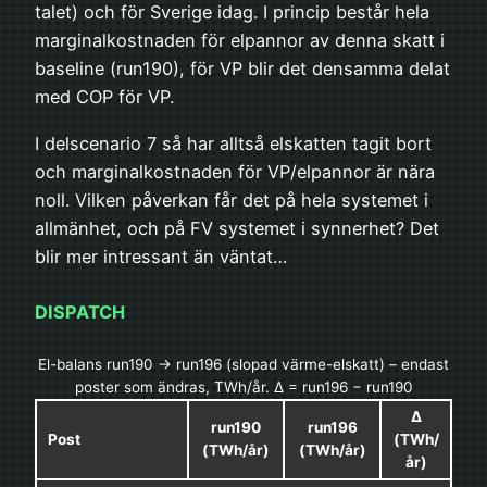
talet) och för Sverige idag. I princip består hela
marginalkostnaden för elpannor av denna skatt i
baseline (run190), för VP blir det densamma delat
med COP för VP.
I delscenario 7 så har alltså elskatten tagit bort
och marginalkostnaden för VP/elpannor är nära
noll. Vilken påverkan får det på hela systemet i
allmänhet, och på FV systemet i synnerhet? Det
blir mer intressant än väntat…
DISPATCH
El-balans run190 → run196 (slopad värme-elskatt) – endast
poster som ändras, TWh/år. Δ = run196 − run190
Δ
run190
run196
Post
(TWh/
(TWh/år)
(TWh/år)
år)