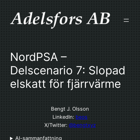
Skip
to
content
NordPSA –
Delscenario 7: Slopad
elskatt för fjärrvärme
Bengt J. Olsson
LinkedIn:
beos
X/Twitter:
@bengtxyz
AI-sammanfattning