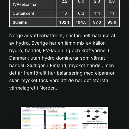
2,2
0,0
2,3
8,0
(VP+elpanna)
Curtailment
1,0
0,3
11,1
1,1
Summa
102,1
104,5
97,0
99,9
Norge är vattenbatteriet, nästan helt balanserat
av hydro. Sverige har en jämn mix av källor,
hydro, handel, EV-laddning och kraftvärme. I
Danmark utan hydro dominerar som väntat
handel. Slutligen i Finland, mycket handel, men
det är framförallt här balansering med elpannor
sker, mycket tack vare att de har det största
värmelagret i Norden.