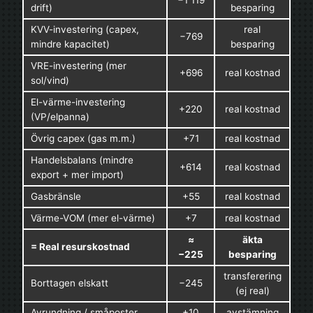
−1 119
drift)
besparing
KVV-investering (capex,
real
−769
mindre kapacitet)
besparing
VRE-investering (mer
+696
real kostnad
sol/vind)
El-värme-investering
+220
real kostnad
(VP/elpanna)
Övrig capex (gas m.m.)
+71
real kostnad
Handelsbalans (mindre
+614
real kostnad
export + mer import)
Gasbränsle
+55
real kostnad
Värme-VOM (mer el-värme)
+7
real kostnad
≈
äkta
= Real resurskostnad
−225
besparing
transferering
Borttagen elskatt
−245
(ej real)
Avrundning / småposter
+10
avstämning