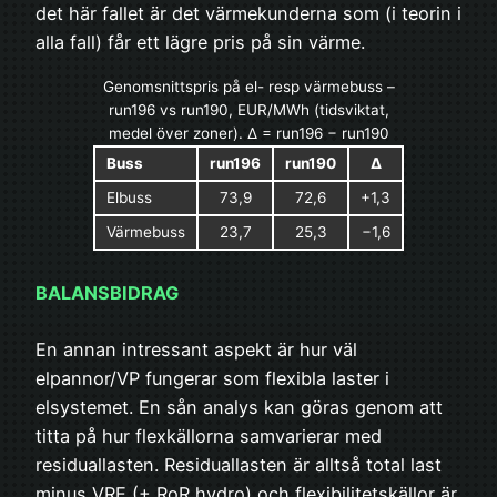
det här fallet är det värmekunderna som (i teorin i
alla fall) får ett lägre pris på sin värme.
Genomsnittspris på el- resp värmebuss –
run196 vs run190, EUR/MWh (tidsviktat,
medel över zoner). Δ = run196 − run190
Buss
run196
run190
Δ
Elbuss
73,9
72,6
+1,3
Värmebuss
23,7
25,3
−1,6
BALANSBIDRAG
En annan intressant aspekt är hur väl
elpannor/VP fungerar som flexibla laster i
elsystemet. En sån analys kan göras genom att
titta på hur flexkällorna samvarierar med
residuallasten. Residuallasten är alltså total last
minus VRE (+ RoR hydro) och flexibilitetskällor är