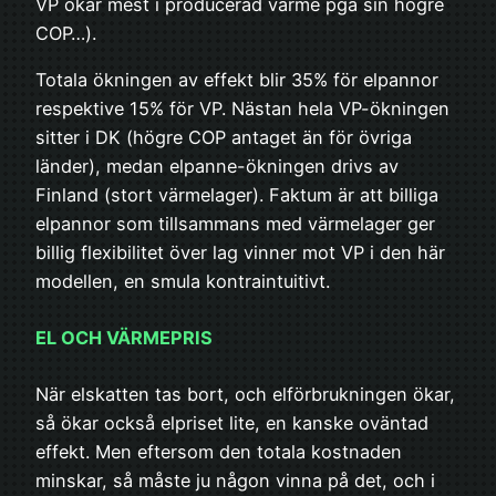
VP ökar mest i producerad värme pga sin högre
COP…).
Totala ökningen av effekt blir 35% för elpannor
respektive 15% för VP. Nästan hela VP-ökningen
sitter i DK (högre COP antaget än för övriga
länder), medan elpanne-ökningen drivs av
Finland (stort värmelager). Faktum är att billiga
elpannor som tillsammans med värmelager ger
billig flexibilitet över lag vinner mot VP i den här
modellen, en smula kontraintuitivt.
EL OCH VÄRMEPRIS
När elskatten tas bort, och elförbrukningen ökar,
så ökar också elpriset lite, en kanske oväntad
effekt. Men eftersom den totala kostnaden
minskar, så måste ju någon vinna på det, och i