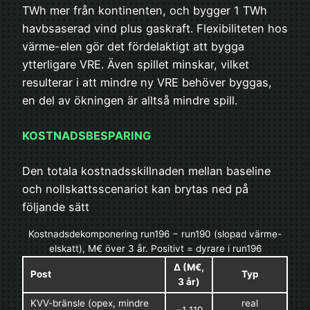
TWh mer från kontinenten, och bygger 1 TWh
havbsaserad vind plus gaskraft. Flexibiliteten hos
värme-elen gör det fördelaktigt att bygga
ytterligare VRE. Även spillet minskar, vilket
resulterar i att mindre ny VRE behöver byggas,
en del av ökningen är alltså mindre spill.
KOSTNADSBESPARING
Den totala kostnadsskillnaden mellan baseline
och nollskattsscenariot kan brytas ned på
följande sätt
Kostnadsdekomponering run196 − run190 (slopad värme-
elskatt), M€ över 3 år. Positivt = dyrare i run196
Δ (M€,
Post
Typ
3 år)
KVV-bränsle (opex, mindre
real