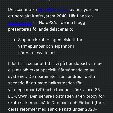
Delscenario 7 i
NordPSA serien
av analyser om
ett nordiskt kraftsystem 2040. Här finns en
introduktion
till NordPSA. I denna blogg
presenteras följande delscenario:
Slopad elskatt – Ingen elskatt för
värmepumpar och elpannor i
fjärrvärmesystemet.
I det här scenariot tittar vi på hur slopad värme-
elskatt påverkar speciellt fjärrvärmedelen av
systemet. Den parameter som ändras i detta
scenario är att marginalkostnaden för
värmepumpar (VP) och elpannor sänks med 35
EUR/MWh. Den senare kostnaden är en proxy för
skattesatserna i både Danmark och Finland (före
deras reformer med sänk elskatt under 2020-