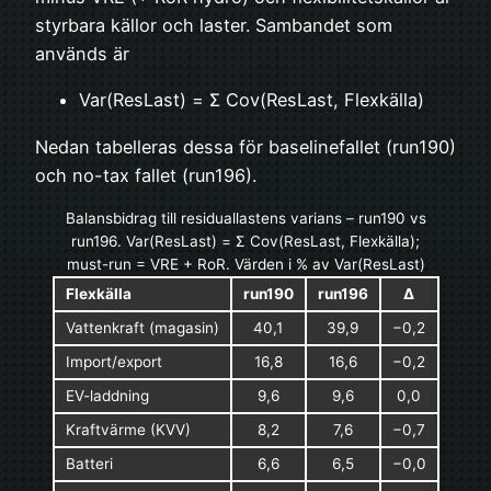
styrbara källor och laster. Sambandet som
används är
Var(ResLast) = Σ Cov(ResLast, Flexkälla)
Nedan tabelleras dessa för baselinefallet (run190)
och no-tax fallet (run196).
Balansbidrag till residuallastens varians – run190 vs
run196. Var(ResLast) = Σ Cov(ResLast, Flexkälla);
must-run = VRE + RoR. Värden i % av Var(ResLast)
Flexkälla
run190
run196
Δ
Vattenkraft (magasin)
40,1
39,9
−0,2
Import/export
16,8
16,6
−0,2
EV-laddning
9,6
9,6
0,0
Kraftvärme (KVV)
8,2
7,6
−0,7
Batteri
6,6
6,5
−0,0