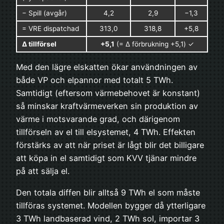
− Spill (avgår)
4,2
2,9
−1,3
= VRE dispatchad
313,0
318,8
+5,8
Δ tillförsel
+5,1
(= Δ förbrukning +5,1) ✓
Med den lägre elskatten ökar användningen av
både VP och elpannor med totalt 5 TWh.
Samtidigt (eftersom värmebehovet är konstant)
så minskar kraftvärmeverken sin produktion av
värme i motsvarande grad, och därigenom
tillförseln av el till elsystemet, 4 TWh. Effekten
förstärks av att när priset är lågt blir det billigare
att köpa in el samtidigt som KVV tjänar mindre
på att sälja el.
Den totala diffen blir alltså 9 TWh el som måste
tillföras systemet. Modellen bygger då ytterligare
3 TWh landbaserad vind, 2 TWh sol, importar 3