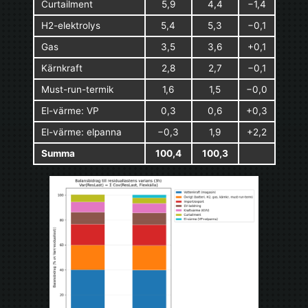
Curtailment
5,9
4,4
−1,4
H2-elektrolys
5,4
5,3
−0,1
Gas
3,5
3,6
+0,1
Kärnkraft
2,8
2,7
−0,1
Must-run-termik
1,6
1,5
−0,0
El-värme: VP
0,3
0,6
+0,3
El-värme: elpanna
−0,3
1,9
+2,2
Summa
100,4
100,3