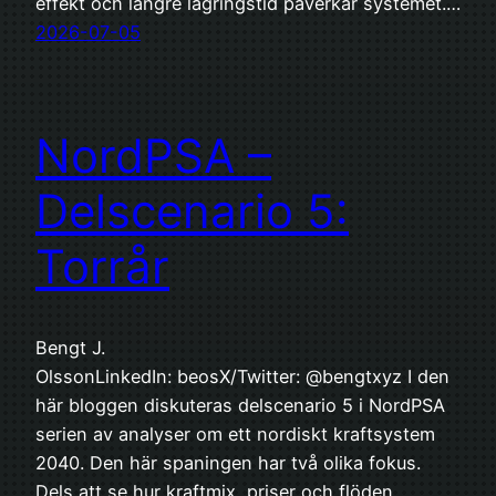
effekt och längre lagringstid påverkar systemet.…
2026-07-05
NordPSA –
Delscenario 5:
Torrår
Bengt J.
OlssonLinkedIn: beosX/Twitter: @bengtxyz I den
här bloggen diskuteras delscenario 5 i NordPSA
serien av analyser om ett nordiskt kraftsystem
2040. Den här spaningen har två olika fokus.
Dels att se hur kraftmix, priser och flöden