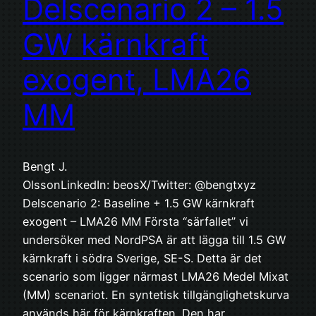
Delscenario 2 – 1.5
GW kärnkraft
exogent, LMA26
MM
Bengt J.
OlssonLinkedIn: beosX/Twitter: @bengtxyz
Delscenario 2: Baseline + 1.5 GW kärnkraft
exogent – LMA26 MM Första “särfallet” vi
undersöker med NordPSA är att lägga till 1.5 GW
kärnkraft i södra Sverige, SE-S. Detta är det
scenario som ligger närmast LMA26 Medel Mixat
(MM) scenariot. En syntetisk tillgänglighetskurva
används här för kärnkraften. Den har